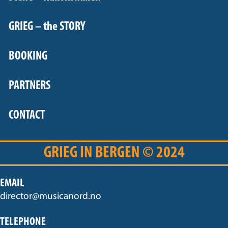
GRIEG – the STORY
BOOKING
PARTNERS
CONTACT
GRIEG IN BERGEN © 2024
EMAIL
director@musicanord.no
TELEPHONE