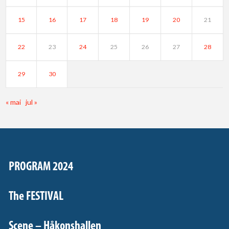
15
16
17
18
19
20
21
22
23
24
25
26
27
28
29
30
« mai
jul »
PROGRAM 2024
The FESTIVAL
Scene – Håkonshallen