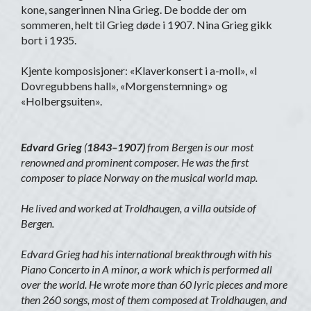
kone, sangerinnen Nina Grieg. De bodde der om
sommeren, helt til Grieg døde i 1907. Nina Grieg gikk
bort i 1935.
Kjente komposisjoner: «Klaverkonsert i a-moll», «I
Dovregubbens hall», «Morgenstemning» og
«Holbergsuiten».
Edvard Grieg
(
1843–1907)
from Bergen is our most
renowned and prominent composer. He was the first
composer to place Norway on the musical world map.
He lived and worked at Troldhaugen, a villa outside of
Bergen.
Edvard Grieg had his international breakthrough with his
Piano Concerto in A minor, a work which is performed all
over the world. He wrote more than 60 lyric pieces and more
then 260 songs, most of them composed at Troldhaugen, and