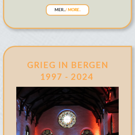
MER..
/
MORE
..
GRIEG IN BERGEN
1997 - 2024