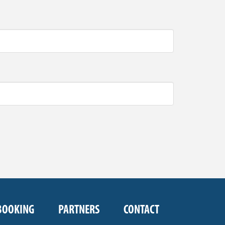
BOOKING
PARTNERS
CONTACT