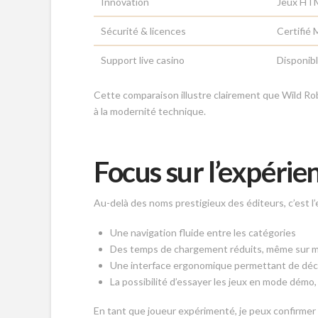
Innovation
Jeux HTM
Sécurité & licences
Certifié
Support live casino
Disponib
Cette comparaison illustre clairement que Wild Robi
à la modernité technique.
Focus sur l’expérien
Au-delà des noms prestigieux des éditeurs, c’est l’e
Une navigation fluide entre les catégories
Des temps de chargement réduits, même sur m
Une interface ergonomique permettant de déco
La possibilité d’essayer les jeux en mode démo
En tant que joueur expérimenté, je peux confirmer q