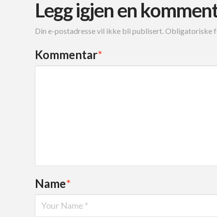
Legg igjen en kommen
Din e-postadresse vil ikke bli publisert.
Obligatoriske 
Kommentar
*
Name
*