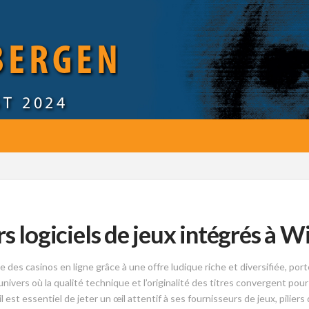
 BERGEN
ST 2024
rs logiciels de jeux intégrés à 
des casinos en ligne grâce à une offre ludique riche et diversifiée, porté
nivers où la qualité technique et l’originalité des titres convergent pour
 est essentiel de jeter un œil attentif à ses fournisseurs de jeux, pilier