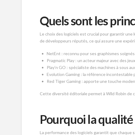
Quels sont les prin
Le choix des logiciels est crucial pour garantir u
de développeurs réputés, ce qui assure une expérien
NetEnt : reconnu pour ses graphismes soignés
Pragmatic Play : un acteur majeur avec des jeux
Play’n GO : spécialiste des machines à sous au
Evolution Gaming : la référence incontestable p
Red Tiger Gaming : apporte une touche moderne
Cette diversité éditoriale permet à Wild Robin de 
Pourquoi la qualité 
La performance des logiciels garantit que chaque se