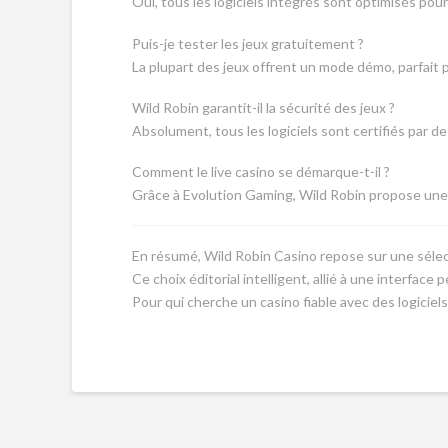
Oui, tous les logiciels intégrés sont optimisés po
Puis-je tester les jeux gratuitement ?
La plupart des jeux offrent un mode démo, parfait po
Wild Robin garantit-il la sécurité des jeux ?
Absolument, tous les logiciels sont certifiés par 
Comment le live casino se démarque-t-il ?
Grâce à Evolution Gaming, Wild Robin propose une i
En résumé, Wild Robin Casino repose sur une sélec
Ce choix éditorial intelligent, allié à une interfac
Pour qui cherche un casino fiable avec des logicie