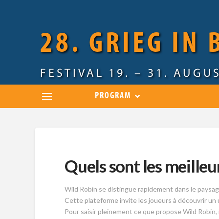
28. GRIEG IN
FESTIVAL 19. – 31. AUGU
PROGRAM
Quels sont les meilleu
Wild Robin se distingue rapidement dans le paysage 
Cette plateforme invite les joueurs à découvrir un u
Pour saisir pleinement ce que propose Wild Robin, il