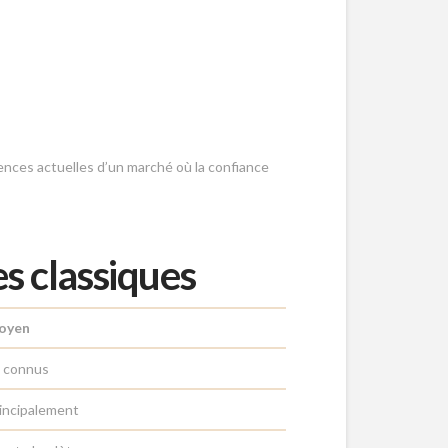
gences actuelles d’un marché où la confiance
s classiques
moyen
s connus
rincipalement