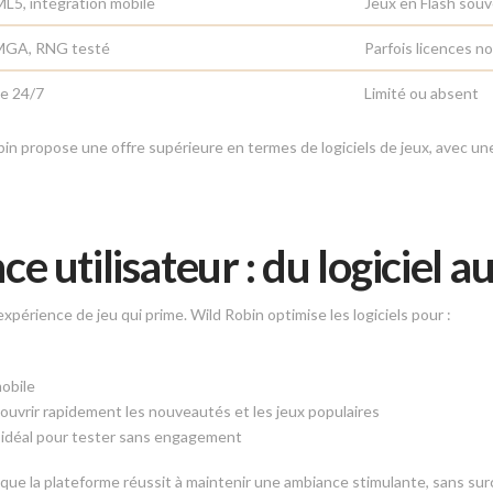
L5, intégration mobile
Jeux en Flash sou
 MGA, RNG testé
Parfois licences 
le 24/7
Limité ou absent
n propose une offre supérieure en termes de logiciels de jeux, avec une 
ce utilisateur : du logiciel 
xpérience de jeu qui prime. Wild Robin optimise les logiciels pour :
obile
uvrir rapidement les nouveautés et les jeux populaires
, idéal pour tester sans engagement
ue la plateforme réussit à maintenir une ambiance stimulante, sans surch