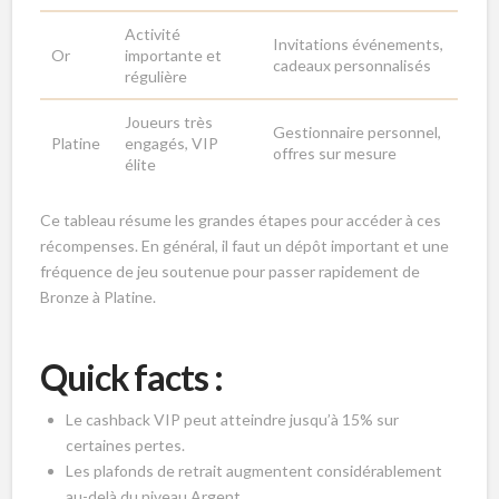
Activité
Invitations événements,
Or
importante et
cadeaux personnalisés
régulière
Joueurs très
Gestionnaire personnel,
Platine
engagés, VIP
offres sur mesure
élite
Ce tableau résume les grandes étapes pour accéder à ces
récompenses. En général, il faut un dépôt important et une
fréquence de jeu soutenue pour passer rapidement de
Bronze à Platine.
Quick facts :
Le cashback VIP peut atteindre jusqu’à 15% sur
certaines pertes.
Les plafonds de retrait augmentent considérablement
au-delà du niveau Argent.