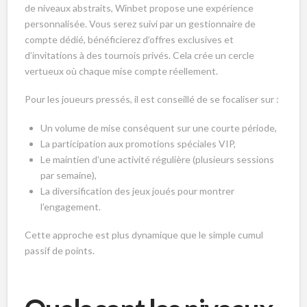
de niveaux abstraits, Winbet propose une expérience
personnalisée. Vous serez suivi par un gestionnaire de
compte dédié, bénéficierez d’offres exclusives et
d’invitations à des tournois privés. Cela crée un cercle
vertueux où chaque mise compte réellement.
Pour les joueurs pressés, il est conseillé de se focaliser sur :
Un volume de mise conséquent sur une courte période,
La participation aux promotions spéciales VIP,
Le maintien d’une activité régulière (plusieurs sessions
par semaine),
La diversification des jeux joués pour montrer
l’engagement.
Cette approche est plus dynamique que le simple cumul
passif de points.