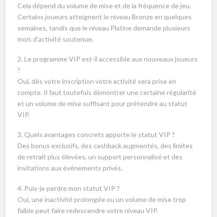
Cela dépend du volume de mise et de la fréquence de jeu.
Certains joueurs atteignent le niveau Bronze en quelques
semaines, tandis que le niveau Platine demande plusieurs
mois d’activité soutenue.
2. Le programme VIP est-il accessible aux nouveaux joueurs
?
Oui, dès votre inscription votre activité sera prise en
compte. Il faut toutefois démontrer une certaine régularité
et un volume de mise suffisant pour prétendre au statut
VIP.
3. Quels avantages concrets apporte le statut VIP ?
Des bonus exclusifs, des cashback augmentés, des limites
de retrait plus élevées, un support personnalisé et des
invitations aux événements privés.
4. Puis-je perdre mon statut VIP ?
Oui, une inactivité prolongée ou un volume de mise trop
faible peut faire redescendre votre niveau VIP.