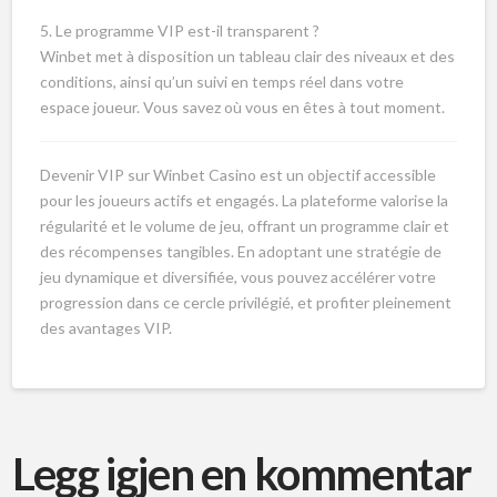
5. Le programme VIP est-il transparent ?
Winbet met à disposition un tableau clair des niveaux et des
conditions, ainsi qu’un suivi en temps réel dans votre
espace joueur. Vous savez où vous en êtes à tout moment.
Devenir VIP sur Winbet Casino est un objectif accessible
pour les joueurs actifs et engagés. La plateforme valorise la
régularité et le volume de jeu, offrant un programme clair et
des récompenses tangibles. En adoptant une stratégie de
jeu dynamique et diversifiée, vous pouvez accélérer votre
progression dans ce cercle privilégié, et profiter pleinement
des avantages VIP.
Legg igjen en kommentar