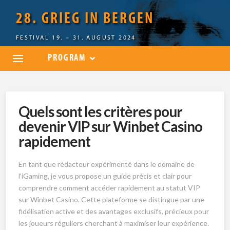
28. GRIEG IN BERGEN
FESTIVAL 19. – 31. AUGUST 2024
PROGRAM
Quels sont les critères pour
devenir VIP sur Winbet Casino
rapidement
En tant que rédacteur expérimenté dans le domaine de
l’iGaming, je vous propose un guide précis et clair pour
comprendre comment accéder rapidement au statut VIP
sur Winbet Casino. Cette plateforme se distingue par une
fidélisation active et des avantages exclusifs, précieux pour
les joueurs réguliers cherchant à maximiser leur expérience.