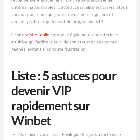
critères inatteignables. Cette accessibilité est un vrai atout,
surtout pour ceux qui jouent de manière régulière et
veulent profiter rapidement du programme VIP.
Le site
winbet online
propose également une interface
intuitive qui facilite le suivi de son statut et des points
gagnés, évitant ainsi toute frustration.
Liste : 5 astuces pour
devenir VIP
rapidement sur
Winbet
Maximisez vos mises : Privilégiez les jeux à forte mise