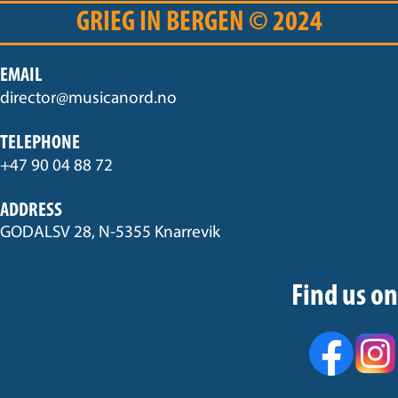
GRIEG IN BERGEN © 2024
EMAIL
director@musicanord.no
TELEPHONE
+47 90 04 88 72
ADDRESS
GODALSV 28, N-5355 Knarrevik
Find us on