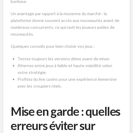
bonheur.
Un avantage par rapport à la moyenne du marché : la
plateforme donne souvent accès aux nouveautés avant de
nombreux concurrents, ce qui ravit les joueurs avides de
nouveautés.
Quelques conseils pour bien choisir vos jeux :
Testez toujours les versions démo avant de miser.
Alternez entre jeux à faible et haute volatilité selon
votre stratégie.
Profitez du live casino pour une expérience immersive
avec les croupiers réels.
Mise en garde : quelles
erreurs éviter sur