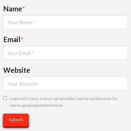
Name
*
Email
*
Website
Lagre mitt navn, e-post og nettside i denne nettleseren for
neste gang jeg kommenterer.