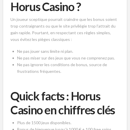
Horus Casino ?
Un joueur sceptique pourrait craindre que les bonus soient
trop contraignants ou que le site privilégie trop l’attrait du
gain rapide. Pourtant, en respectant ces règles simples,
vous évitez les pièges classiques :
Ne pas jouer sans limite ni plan.
Ne pas miser sur des jeux que vous ne comprenez pas.
Ne pas ignorer les conditions de bonus, source de
frustrations fréquentes.
Quick facts : Horus
Casino en chiffres clés
Plus de 1500 jeux disponibles.
Bonus de bienvenue jusqu’à 1000 € + 100 free spins.