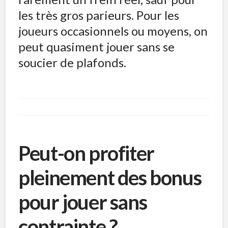
les très gros parieurs. Pour les
joueurs occasionnels ou moyens, on
peut quasiment jouer sans se
soucier de plafonds.
Peut-on profiter
pleinement des bonus
pour jouer sans
contrainte ?