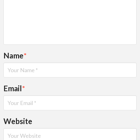
Name
*
Email
*
Website