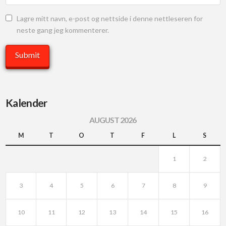
Lagre mitt navn, e-post og nettside i denne nettleseren for
neste gang jeg kommenterer.
Kalender
AUGUST 2026
M
T
O
T
F
L
S
1
2
3
4
5
6
7
8
9
10
11
12
13
14
15
16