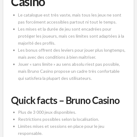
Casino
Le catalogue est très vaste, mais tous les jeux ne sont
pas forcément accessibles partout ni tout le temps.
Les mises et la durée de jeu sont encadrées pour
protéger les joueurs, mais ces limites sont adaptées à la
majorité des profils.
Les bonus offrent des leviers pour jouer plus longtemps,
mais avec des conditions à bien maîtriser.
Jouer « sans limite » au sens absolu n’est pas possible,
mais Bruno Casino propose un cadre très confortable
qui satisfera la plupart des utilisateurs.
Quick facts – Bruno Casino
Plus de 3 000 jeux disponibles.
Restrictions possibles selon la localisation.
Limites mises et sessions en place pour le jeu
responsable.