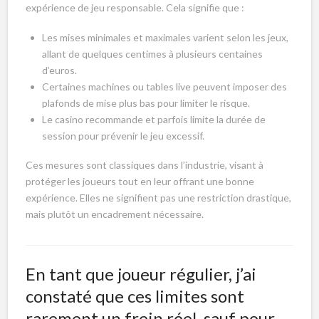
expérience de jeu responsable. Cela signifie que :
Les mises minimales et maximales varient selon les jeux,
allant de quelques centimes à plusieurs centaines
d’euros.
Certaines machines ou tables live peuvent imposer des
plafonds de mise plus bas pour limiter le risque.
Le casino recommande et parfois limite la durée de
session pour prévenir le jeu excessif.
Ces mesures sont classiques dans l’industrie, visant à
protéger les joueurs tout en leur offrant une bonne
expérience. Elles ne signifient pas une restriction drastique,
mais plutôt un encadrement nécessaire.
En tant que joueur régulier, j’ai
constaté que ces limites sont
rarement un frein réel, sauf pour