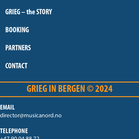
GRIEG – the STORY
BOOKING
PARTNERS
CONTACT
GRIEG IN BERGEN © 2024
EMAIL
director@musicanord.no
TELEPHONE