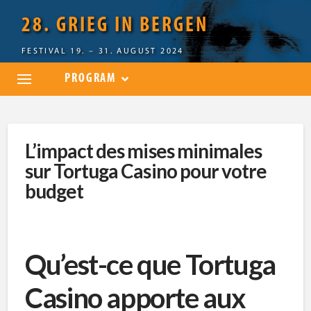
28. GRIEG IN BERGEN
FESTIVAL 19. – 31. AUGUST 2024
PROGRAM
L’impact des mises minimales
sur Tortuga Casino pour votre
budget
Qu’est-ce que Tortuga
Casino apporte aux