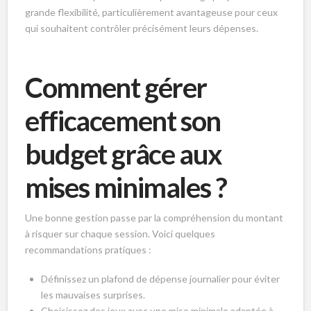
grande flexibilité, particulièrement avantageuse pour ceux
qui souhaitent contrôler précisément leurs dépenses.
Comment gérer
efficacement son
budget grâce aux
mises minimales ?
Une bonne gestion passe par la compréhension du montant
à risquer sur chaque session. Voici quelques
recommandations pratiques :
Définissez un plafond de dépense journalier pour éviter
les mauvaises surprises.
Choisissez des jeux avec une mise minimale adaptée à