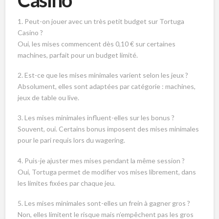
1. Peut-on jouer avec un très petit budget sur Tortuga
Casino ?
Oui, les mises commencent dès 0,10 € sur certaines
machines, parfait pour un budget limité.
2. Est-ce que les mises minimales varient selon les jeux ?
Absolument, elles sont adaptées par catégorie : machines,
jeux de table ou live.
3. Les mises minimales influent-elles sur les bonus ?
Souvent, oui. Certains bonus imposent des mises minimales
pour le pari requis lors du wagering.
4. Puis-je ajuster mes mises pendant la même session ?
Oui, Tortuga permet de modifier vos mises librement, dans
les limites fixées par chaque jeu.
5. Les mises minimales sont-elles un frein à gagner gros ?
Non, elles limitent le risque mais n’empêchent pas les gros