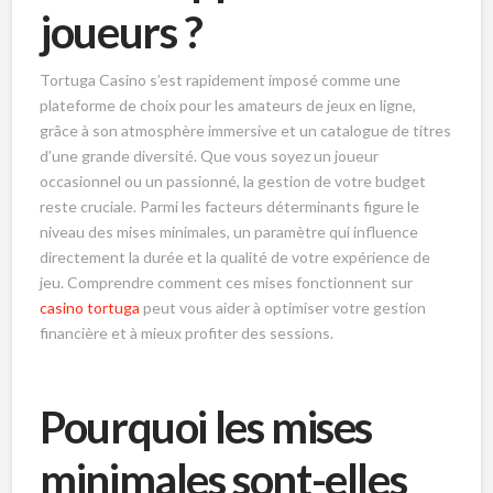
joueurs ?
Tortuga Casino s’est rapidement imposé comme une
plateforme de choix pour les amateurs de jeux en ligne,
grâce à son atmosphère immersive et un catalogue de titres
d’une grande diversité. Que vous soyez un joueur
occasionnel ou un passionné, la gestion de votre budget
reste cruciale. Parmi les facteurs déterminants figure le
niveau des mises minimales, un paramètre qui influence
directement la durée et la qualité de votre expérience de
jeu. Comprendre comment ces mises fonctionnent sur
casino tortuga
peut vous aider à optimiser votre gestion
financière et à mieux profiter des sessions.
Pourquoi les mises
minimales sont-elles