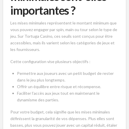
importantes ?
Les mises minimales représentent le montant minimum que
vous pouvez engager par spin, main ou tour selon le type de
jeu. Sur Tortuga Casino, ces seuils sont conçus pour être
accessibles, mais ils varient selon les catégories de jeux et
les fournisseurs.
Cette configuration vise plusieurs objectifs :
Permettre aux joueurs avec un petit budget de rester
dans le jeu plus longtemps.
Offrir un équilibre entre risque et récompense.
Faciliter l’accès aux jeux tout en maintenant le
dynamisme des parties.
Pour votre budget, cela signifie que les mises minimales
définissent la granularité de vos dépenses. Plus elles sont
basses, plus vous pouvez jouer avec un capital réduit, étaler