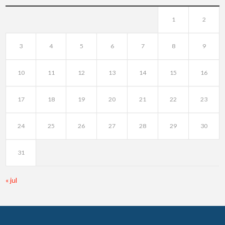
1
2
3
4
5
6
7
8
9
10
11
12
13
14
15
16
17
18
19
20
21
22
23
24
25
26
27
28
29
30
31
« jul