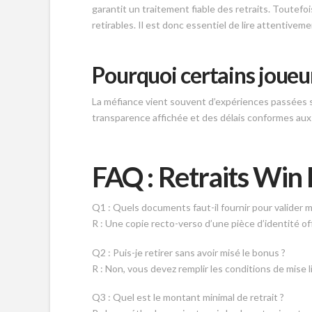
garantit un traitement fiable des retraits. Toutefo
retirables. Il est donc essentiel de lire attentiveme
Pourquoi certains joueurs
La méfiance vient souvent d’expériences passées 
transparence affichée et des délais conformes aux 
FAQ : Retraits Win
Q1 : Quels documents faut-il fournir pour valider
R : Une copie recto-verso d’une pièce d’identité offi
Q2 : Puis-je retirer sans avoir misé le bonus ?
R : Non, vous devez remplir les conditions de mise l
Q3 : Quel est le montant minimal de retrait ?