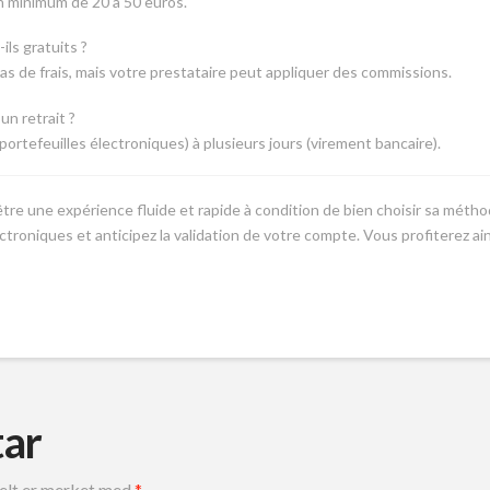
un minimum de 20 à 50 euros.
ils gratuits ?
s de frais, mais votre prestataire peut appliquer des commissions.
n retrait ?
portefeuilles électroniques) à plusieurs jours (virement bancaire).
re une expérience fluide et rapide à condition de bien choisir sa méthod
électroniques et anticipez la validation de votre compte. Vous profiterez
tar
felt er merket med
*