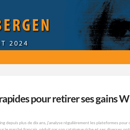
 BERGEN
ST 2024
 rapides pour retirer ses gains
g depuis plus de dix ans, j’analyse régulièrement les plateformes pour of
r le marché français, séduit par son catalogue riche et ses diverses op