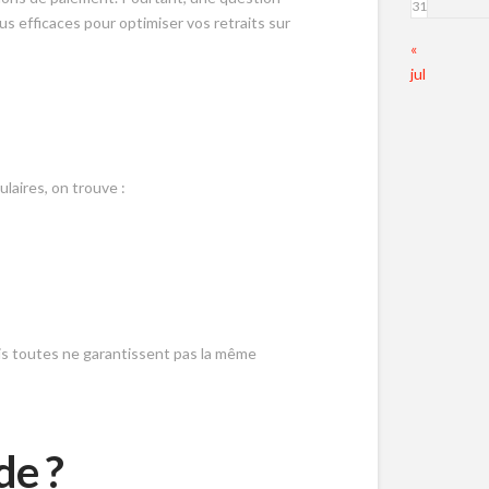
31
us efficaces pour optimiser vos retraits sur
«
jul
laires, on trouve :
ais toutes ne garantissent pas la même
de ?