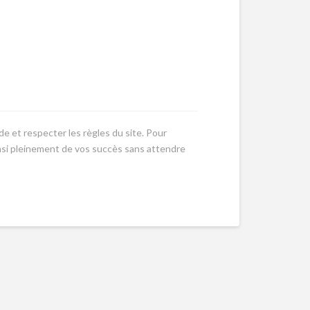
e et respecter les règles du site. Pour
 ainsi pleinement de vos succès sans attendre