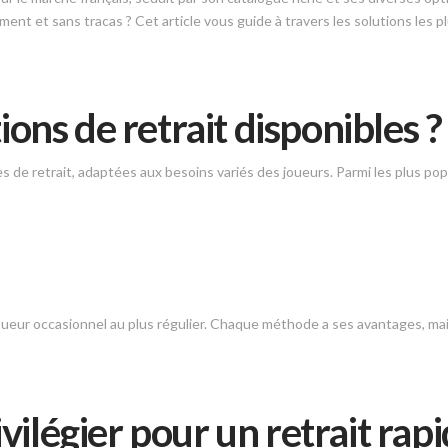
ent et sans tracas ? Cet article vous guide à travers les solutions les pl
ions de retrait disponibles ?
e retrait, adaptées aux besoins variés des joueurs. Parmi les plus popu
 joueur occasionnel au plus régulier. Chaque méthode a ses avantages, m
ilégier pour un retrait rapi