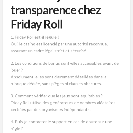
transparence chez
Friday Roll
1. Friday Roll est-il régulé ?
Oui, le casino est licencié par une autorité reconnue,
assurant un cadre légal strict et sécurisé.
2. Les conditions de bonus sont-elles accessibles avant de
jouer ?
Absolument, elles sont clairement détaillées dans la
rubrique dédiée, sans pièges ni clauses obscures.
3. Comment vérifier que les jeux sont équitables ?
Friday Roll utilise des générateurs de nombres aléatoires
certifiés par des organismes indépendants.
4. Puis-je contacter le support en cas de doute sur une
règle ?