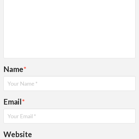
Name
*
Email
*
Website