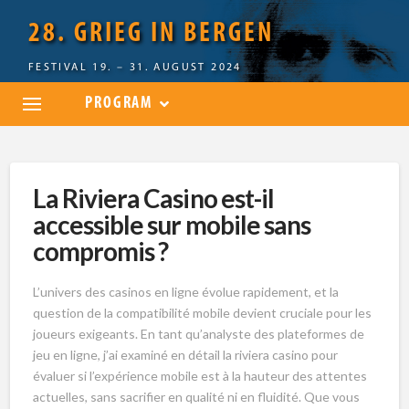
28. GRIEG IN BERGEN
FESTIVAL 19. – 31. AUGUST 2024
PROGRAM
La Riviera Casino est-il
accessible sur mobile sans
compromis ?
L’univers des casinos en ligne évolue rapidement, et la
question de la compatibilité mobile devient cruciale pour les
joueurs exigeants. En tant qu’analyste des plateformes de
jeu en ligne, j’ai examiné en détail la riviera casino pour
évaluer si l’expérience mobile est à la hauteur des attentes
actuelles, sans sacrifier en qualité ni en fluidité. Que vous