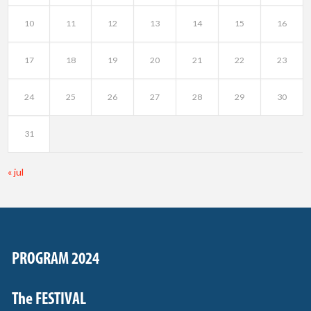
10
11
12
13
14
15
16
17
18
19
20
21
22
23
24
25
26
27
28
29
30
31
« jul
PROGRAM 2024
The FESTIVAL