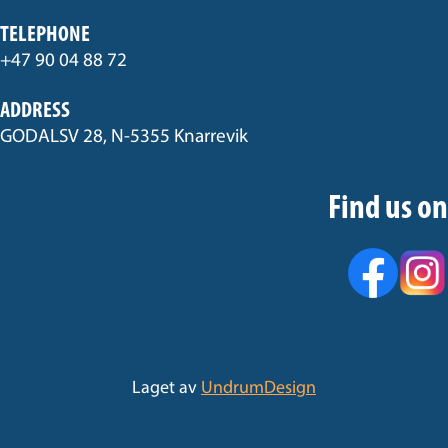
TELEPHONE
+47 90 04 88 72
ADDRESS
GODALSV 28, N-5355 Knarrevik
Find us on
Laget av
UndrumDesign