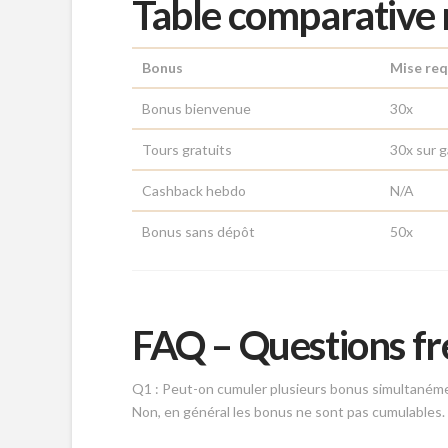
Table comparative 
Bonus
Mise req
Bonus bienvenue
30x
Tours gratuits
30x sur g
Cashback hebdo
N/A
Bonus sans dépôt
50x
FAQ – Questions fr
Q1 : Peut-on cumuler plusieurs bonus simultaném
Non, en général les bonus ne sont pas cumulables.