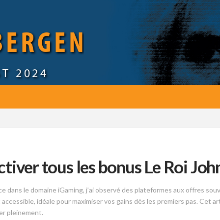
 BERGEN
ST 2024
ctiver tous les bonus Le Roi Jo
e dans le domaine iGaming, j’ai observé des plateformes aux offres sou
t accessible, idéale pour maximiser vos gains dès les premiers pas. Cet ar
er pleinement.