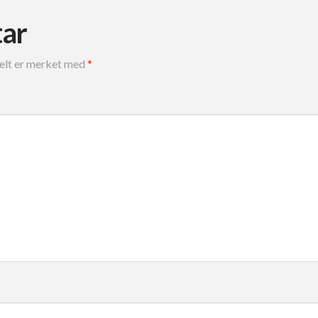
tar
felt er merket med
*