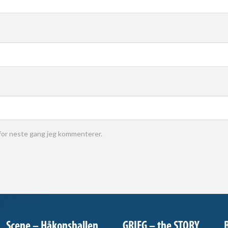
 for neste gang jeg kommenterer.
Scene – Håkonshallen
GRIEG – the STORY