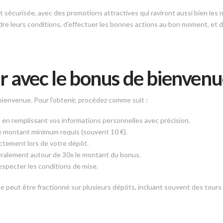
 sécurisée, avec des promotions attractives qui raviront aussi bien les 
endre leurs conditions, d’effectuer les bonnes actions au bon moment, et 
avec le bonus de bienvenu
bienvenue. Pour l’obtenir, procédez comme suit :
o
en remplissant vos informations personnelles avec précision.
e montant minimum requis (souvent 10 €).
ectement lors de votre dépôt.
néralement autour de 30x le montant du bonus.
especter les conditions de mise.
 peut être fractionné sur plusieurs dépôts, incluant souvent des tours g