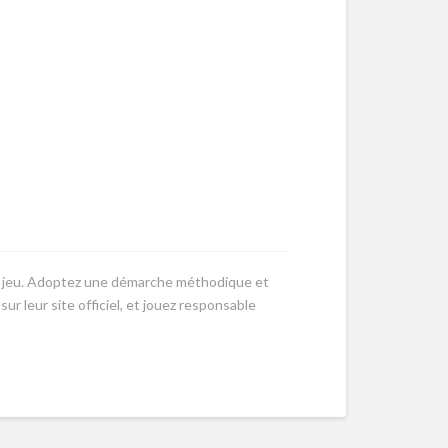
 du jeu. Adoptez une démarche méthodique et
 leur site officiel, et jouez responsable