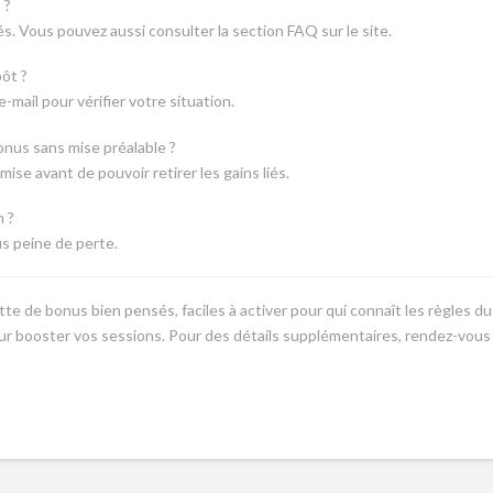
 ?
s. Vous pouvez aussi consulter la section FAQ sur le site.
pôt ?
-mail pour vérifier votre situation.
bonus sans mise préalable ?
ise avant de pouvoir retirer les gains liés.
n ?
ous peine de perte.
te de bonus bien pensés, faciles à activer pour qui connaît les règles
 booster vos sessions. Pour des détails supplémentaires, rendez-vous sur