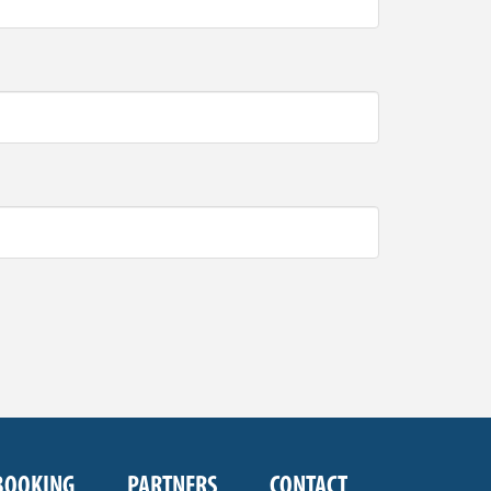
BOOKING
PARTNERS
CONTACT