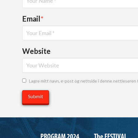
Email
*
Website
Lagre mitt navn, e-post og nettside i denne nettleseren
PROGRAM 2024
The FESTIVAL