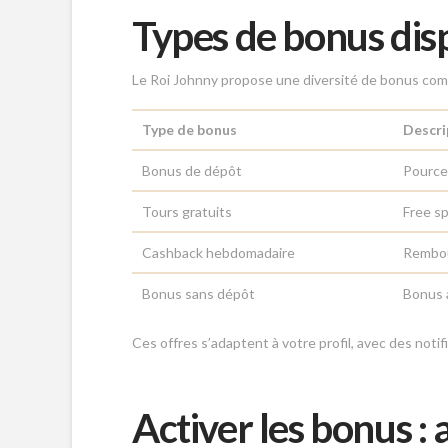
Types de bonus dis
Le Roi Johnny propose une diversité de bonus com
Type de bonus
Descri
Bonus de dépôt
Pource
Tours gratuits
Free sp
Cashback hebdomadaire
Rembou
Bonus sans dépôt
Bonus a
Ces offres s’adaptent à votre profil, avec des notif
Activer les bonus : 