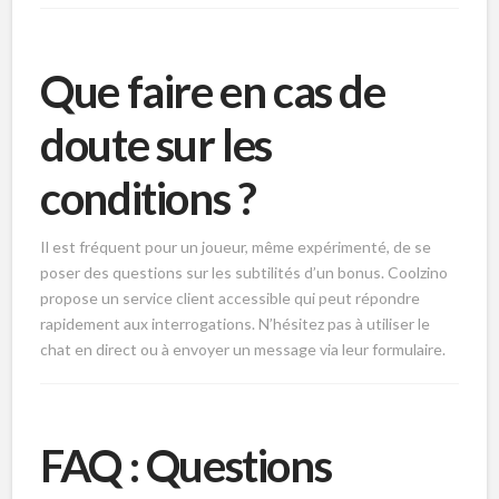
Que faire en cas de
doute sur les
conditions ?
Il est fréquent pour un joueur, même expérimenté, de se
poser des questions sur les subtilités d’un bonus. Coolzino
propose un service client accessible qui peut répondre
rapidement aux interrogations. N’hésitez pas à utiliser le
chat en direct ou à envoyer un message via leur formulaire.
FAQ : Questions