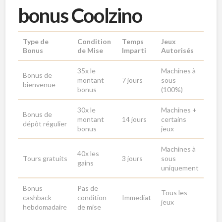
bonus Coolzino
Type de
Condition
Temps
Jeux
Bonus
de Mise
Imparti
Autorisés
35x le
Machines à
Bonus de
montant
7 jours
sous
bienvenue
bonus
(100%)
30x le
Machines +
Bonus de
montant
14 jours
certains
dépôt régulier
bonus
jeux
Machines à
40x les
Tours gratuits
3 jours
sous
gains
uniquement
Bonus
Pas de
Tous les
cashback
condition
Immediat
jeux
hebdomadaire
de mise