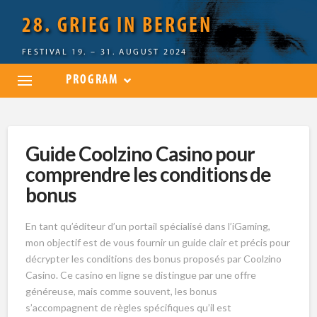
28. GRIEG IN BERGEN
FESTIVAL 19. – 31. AUGUST 2024
PROGRAM
Guide Coolzino Casino pour
comprendre les conditions de
bonus
En tant qu’éditeur d’un portail spécialisé dans l’iGaming,
mon objectif est de vous fournir un guide clair et précis pour
décrypter les conditions des bonus proposés par Coolzino
Casino. Ce casino en ligne se distingue par une offre
généreuse, mais comme souvent, les bonus
s’accompagnent de règles spécifiques qu’il est