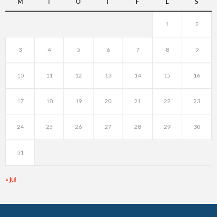
M
T
O
T
F
L
S
1
2
3
4
5
6
7
8
9
10
11
12
13
14
15
16
17
18
19
20
21
22
23
24
25
26
27
28
29
30
31
« jul