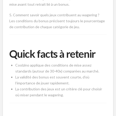
mise avant tout retrait lié à un bonus.
5. Comment savoir quels jeux contribuent au wagering ?
Les conditions du bonus précisent toujours le pourcentage
de contribution de chaque catégorie de jeu.
Quick facts à retenir
Coolzino applique des conditions de mise assez
standards (autour de 30-40x) comparées au marché.
La validité des bonus est souvent courte, d’où
l’importance de jouer rapidement.
La contribution des jeux est un critère clé pour choisir
où miser pendant le wagering.