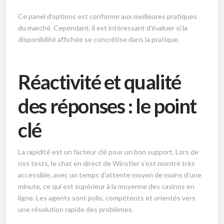
Ce panel d’options est conforme aux meilleures pratiques
du marché. Cependant, il est intéressant d’évaluer si la
disponibilité affichée se concrétise dans la pratique.
Réactivité et qualité
des réponses : le point
clé
La rapidité est un facteur clé pour un bon support. Lors de
nos tests, le chat en direct de Winstler s’est montré très
accessible, avec un temps d’attente moyen de moins d’une
minute, ce qui est supérieur à la moyenne des casinos en
ligne. Les agents sont polis, compétents et orientés vers
une résolution rapide des problèmes.