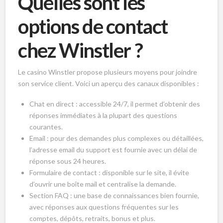
Quelles sont les
options de contact
chez Winstler ?
Le casino Winstler propose plusieurs moyens pour joindre
son service client. Voici un aperçu des canaux disponibles :
Chat en direct : accessible 24/7, il permet d’obtenir des
réponses immédiates à la plupart des questions
courantes.
Email : pour des demandes plus complexes ou détaillées,
l’adresse email du support est fournie avec un délai de
réponse sous 24 heures.
Formulaire de contact : disponible sur le site, il évite
d’ouvrir une boîte mail et centralise la demande.
Section FAQ : une base de connaissances bien fournie,
avec réponses aux questions fréquentes sur les
comptes, dépôts, retraits, bonus et plus.