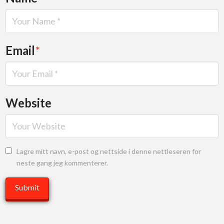
Email
*
Website
Lagre mitt navn, e-post og nettside i denne nettleseren for
neste gang jeg kommenterer.