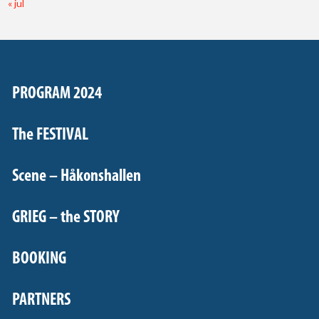
« jul
PROGRAM 2024
The FESTIVAL
Scene – Håkonshallen
GRIEG – the STORY
BOOKING
PARTNERS