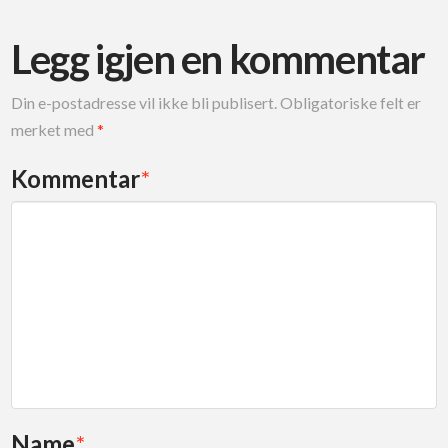
Legg igjen en kommentar
Din e-postadresse vil ikke bli publisert.
Obligatoriske felt er
merket med
*
Kommentar
*
Name
*