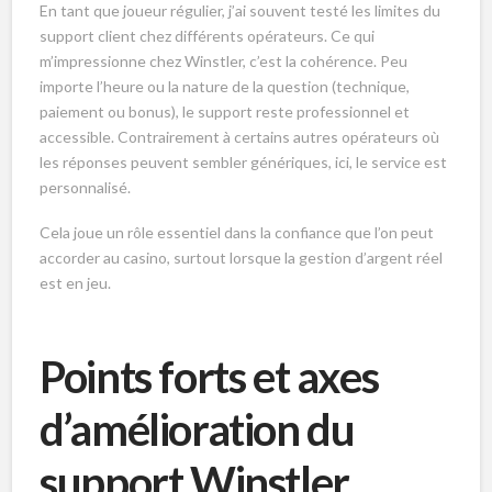
En tant que joueur régulier, j’ai souvent testé les limites du
support client chez différents opérateurs. Ce qui
m’impressionne chez Winstler, c’est la cohérence. Peu
importe l’heure ou la nature de la question (technique,
paiement ou bonus), le support reste professionnel et
accessible. Contrairement à certains autres opérateurs où
les réponses peuvent sembler génériques, ici, le service est
personnalisé.
Cela joue un rôle essentiel dans la confiance que l’on peut
accorder au casino, surtout lorsque la gestion d’argent réel
est en jeu.
Points forts et axes
d’amélioration du
support Winstler