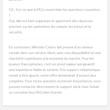
Q5 : Est-ce que la FAQ couvre bien les questions courantes
?
Oui, elle est bien organisée et apportent des réponses
précises sur les opérations du compte, les bonus et la
sécurité.
En conclusion, Winstler Casino fait preuve d’un sérieux
certain dans son service client, avec une disponibilité et une
réactivité supérieures à la moyenne du marché. Pour les
joueurs francophones, c’est un atout majeur qui garantit
une expérience fiable et sereine. Si le support téléphonique
venait à être ajouté, cette offre deviendrait d’autant plus
complète. Pour toute question ou besoin d’assistance, vous
pouvez contacter directement le support via le chat, l’email
ou consulter leur FAQ bien fournie.