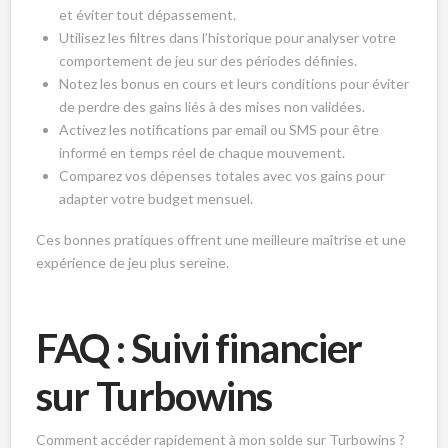
et éviter tout dépassement.
Utilisez les filtres dans l’historique pour analyser votre
comportement de jeu sur des périodes définies.
Notez les bonus en cours et leurs conditions pour éviter
de perdre des gains liés à des mises non validées.
Activez les notifications par email ou SMS pour être
informé en temps réel de chaque mouvement.
Comparez vos dépenses totales avec vos gains pour
adapter votre budget mensuel.
Ces bonnes pratiques offrent une meilleure maîtrise et une
expérience de jeu plus sereine.
FAQ : Suivi financier
sur Turbowins
Comment accéder rapidement à mon solde sur Turbowins ?