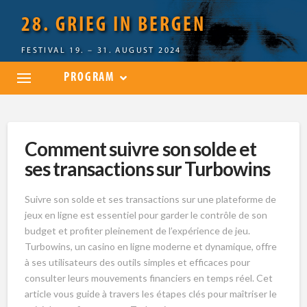
28. GRIEG IN BERGEN
FESTIVAL 19. – 31. AUGUST 2024
PROGRAM
Comment suivre son solde et
ses transactions sur Turbowins
Suivre son solde et ses transactions sur une plateforme de
jeux en ligne est essentiel pour garder le contrôle de son
budget et profiter pleinement de l’expérience de jeu.
Turbowins, un casino en ligne moderne et dynamique, offre
à ses utilisateurs des outils simples et efficaces pour
consulter leurs mouvements financiers en temps réel. Cet
article vous guide à travers les étapes clés pour maîtriser le