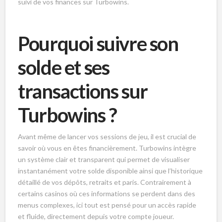
suivi de vos finances sur Turbowins.
Pourquoi suivre son
solde et ses
transactions sur
Turbowins ?
Avant même de lancer vos sessions de jeu, il est crucial de
savoir où vous en êtes financièrement. Turbowins intègre
un système clair et transparent qui permet de visualiser
instantanément votre solde disponible ainsi que l’historique
détaillé de vos dépôts, retraits et paris. Contrairement à
certains casinos où ces informations se perdent dans des
menus complexes, ici tout est pensé pour un accès rapide
et fluide, directement depuis votre compte joueur.