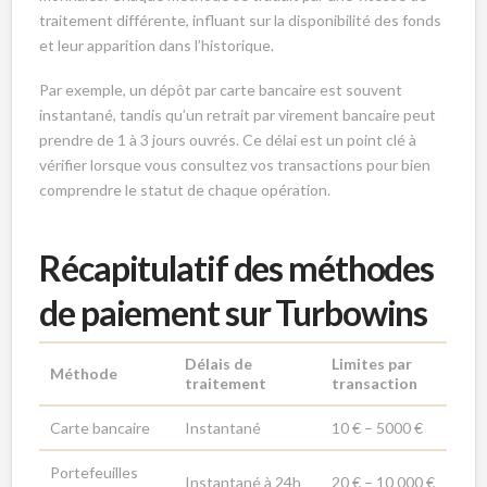
traitement différente, influant sur la disponibilité des fonds
et leur apparition dans l’historique.
Par exemple, un dépôt par carte bancaire est souvent
instantané, tandis qu’un retrait par virement bancaire peut
prendre de 1 à 3 jours ouvrés. Ce délai est un point clé à
vérifier lorsque vous consultez vos transactions pour bien
comprendre le statut de chaque opération.
Récapitulatif des méthodes
de paiement sur Turbowins
Délais de
Limites par
Méthode
traitement
transaction
Carte bancaire
Instantané
10 € – 5000 €
Portefeuilles
Instantané à 24h
20 € – 10 000 €