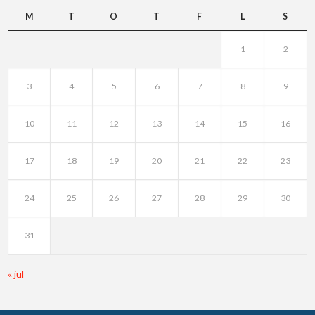
M
T
O
T
F
L
S
1
2
3
4
5
6
7
8
9
10
11
12
13
14
15
16
17
18
19
20
21
22
23
24
25
26
27
28
29
30
31
« jul