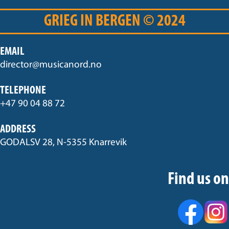
GRIEG IN BERGEN © 2024
EMAIL
director@musicanord.no
TELEPHONE
+47 90 04 88 72
ADDRESS
GODALSV 28, N-5355 Knarrevik
Find us on