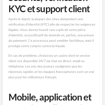
KYC et support client
Après le dépôt, la plupart des sites demandent une
vérification d’identité (KYC) afin de respecter les exigences
légales. Vous devrez fournir une copie de votre pièce
d’identité, un justificatif de domicile et, parfois, une preuve
de paiement. Ce processus peut sembler fastidieux, mais il
protège votre compte contre la fraude.
En cas de problème, choisissez un casino dont le service
client est disponible 24/7 via chat en direct, email ou
téléphone. Les avis des joueurs soulignent que les
réponses rapides et les équipes francophones sont un vrai
plus pour les utilisateurs français.
Mobile, application et