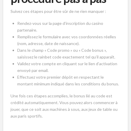
Suivez ces étapes pour être sûr de ne rien manquer :
Rendez‑vous sur la page d’inscription du casino
partenaire.
Remplissez le formulaire avec vos coordonnées réelles
(nom, adresse, date de naissance).
Dans le champ « Code promo » ou « Code bonus »,
saisissez le rainbet code exactement tel qu’il apparaît.
Validez votre compte en cliquant sur le lien d’activation
envoyé par email.
Effectuez votre premier dépôt en respectant le
montant minimum indiqué dans les conditions du bonus.
Une fois ces étapes accomplies, le bonus lié au code est
crédité automatiquement. Vous pouvez alors commencer à
jouer, que ce soit aux machines à sous, aux jeux de table ou
aux paris sportifs.