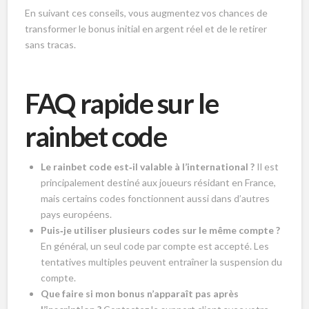
En suivant ces conseils, vous augmentez vos chances de
transformer le bonus initial en argent réel et de le retirer
sans tracas.
FAQ rapide sur le
rainbet code
Le rainbet code est‑il valable à l’international ?
Il est
principalement destiné aux joueurs résidant en France,
mais certains codes fonctionnent aussi dans d’autres
pays européens.
Puis‑je utiliser plusieurs codes sur le même compte ?
En général, un seul code par compte est accepté. Les
tentatives multiples peuvent entraîner la suspension du
compte.
Que faire si mon bonus n’apparaît pas après