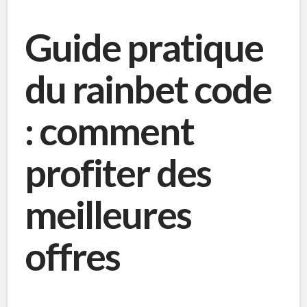
Guide pratique
du rainbet code
: comment
profiter des
meilleures
offres