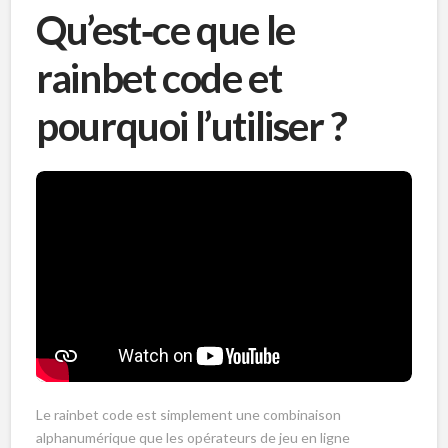
Qu’est‑ce que le
rainbet code et
pourquoi l’utiliser ?
Le rainbet code est simplement une combinaison
alphanumérique que les opérateurs de jeu en ligne