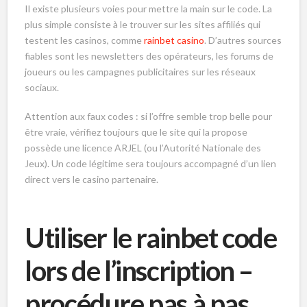
Il existe plusieurs voies pour mettre la main sur le code. La
plus simple consiste à le trouver sur les sites affiliés qui
testent les casinos, comme
rainbet casino
. D’autres sources
fiables sont les newsletters des opérateurs, les forums de
joueurs ou les campagnes publicitaires sur les réseaux
sociaux.
Attention aux faux codes : si l’offre semble trop belle pour
être vraie, vérifiez toujours que le site qui la propose
possède une licence ARJEL (ou l’Autorité Nationale des
Jeux). Un code légitime sera toujours accompagné d’un lien
direct vers le casino partenaire.
Utiliser le rainbet code
lors de l’inscription –
procédure pas à pas