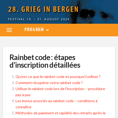
28. GRIEG IN BERGEN
FESTIVAL 19. – 31. AUGUST 2024
PROGRAM
Rainbet code : étapes
d’inscription détaillées
Qu’est‑ce que le rainbet code et pourquoi l’utiliser ?
Comment récupérer votre rainbet code ?
Utiliser le rainbet code lors de l’inscription – procédure
pas à pas
Les bonus associés au rainbet code – conditions à
connaître
Méthodes de paiement et rapidité des retraits après le