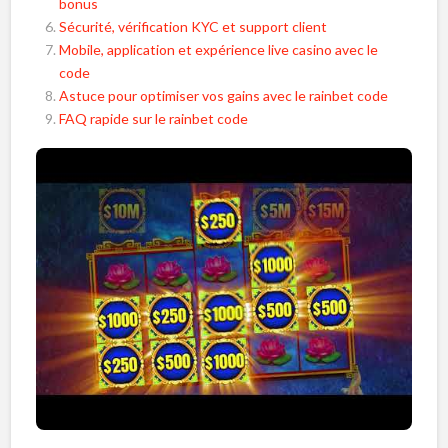
bonus
Sécurité, vérification KYC et support client
Mobile, application et expérience live casino avec le
code
Astuce pour optimiser vos gains avec le rainbet code
FAQ rapide sur le rainbet code