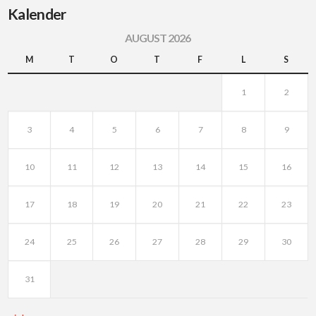
Kalender
AUGUST 2026
M
T
O
T
F
L
S
1
2
3
4
5
6
7
8
9
10
11
12
13
14
15
16
17
18
19
20
21
22
23
24
25
26
27
28
29
30
31