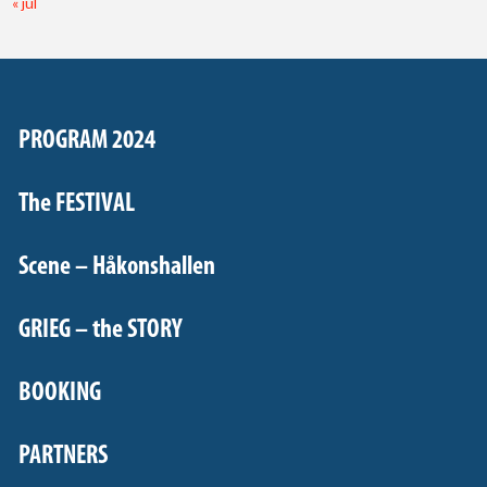
« jul
PROGRAM 2024
The FESTIVAL
Scene – Håkonshallen
GRIEG – the STORY
BOOKING
PARTNERS