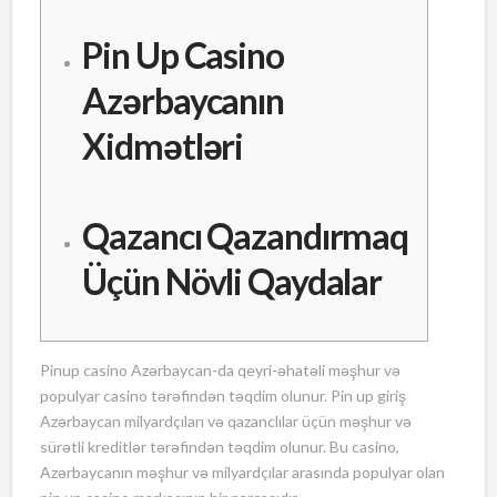
Pin Up Casino
Azərbaycanın
Xidmətləri
Qazancı Qazandırmaq
Üçün Növli Qaydalar
Pinup casino Azərbaycan-da qeyri-əhatəli məşhur və
populyar casino tərəfindən təqdim olunur. Pin up giriş
Azərbaycan milyardçıları və qazanclılar üçün məşhur və
sürətli kreditlər tərəfindən təqdim olunur. Bu casino,
Azərbaycanın məşhur və milyardçılar arasında populyar olan