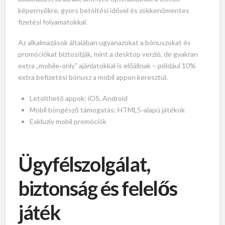
képernyőkre, gyors betöltési idővel és zökkenőmentes
fizetési folyamatokkal.
Az alkalmazások általában ugyanazokat a bónuszokat és
promóciókat biztosítják, mint a desktop verzió, de gyakran
extra „mobile‑only” ajánlatokkal is előállnak – például 10%
extra befizetési bónusz a mobil appon keresztül.
Letölthető appok: iOS, Android
Mobil böngésző támogatás: HTML5‑alapú játékok
Exkluzív mobil promóciók
Ügyfélszolgálat,
biztonság és felelős
játék