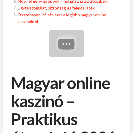
Mobil élmény és appok – hol játszhatsz útközben
Ügyfélszolgálat, biztonság és felelős játék
Összehasonlító táblázat a legjobb magyar online
kaszinókról
Magyar online
kaszinó –
Praktikus