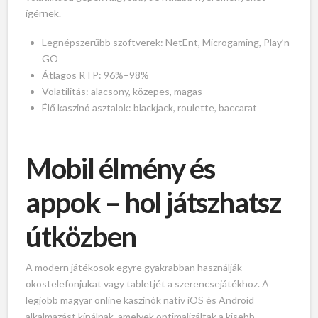
ígérnek.
Legnépszerűbb szoftverek: NetEnt, Microgaming, Play’n
GO
Átlagos RTP: 96%–98%
Volatilitás: alacsony, közepes, magas
Élő kaszinó asztalok: blackjack, roulette, baccarat
Mobil élmény és
appok – hol játszhatsz
útközben
A modern játékosok egyre gyakrabban használják
okostelefonjukat vagy tabletjét a szerencsejátékhoz. A
legjobb magyar online kaszinók natív iOS és Android
alkalmazást kínálnak, amelyek optimalizáltak a kisebb