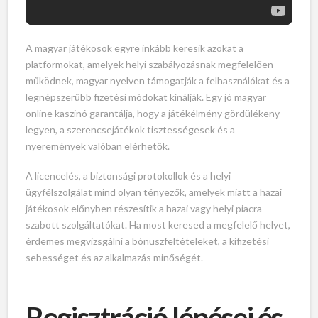
A magyar játékosok egyre inkább keresik azokat a
platformokat, amelyek helyi szabályozásnak megfelelően
működnek, magyar nyelven támogatják a felhasználókat és a
legnépszerűbb fizetési módokat kínálják. Egy jó magyar
online kaszinó garantálja, hogy a játékélmény gördülékeny
legyen, a szerencsejátékok tisztességesek és a
nyeremények valóban elérhetők.
A licencelés, a biztonsági protokollok és a helyi
ügyfélszolgálat mind olyan tényezők, amelyek miatt a hazai
játékosok előnyben részesítik a hazai vagy helyi piacra
szabott szolgáltatókat. Ha most keresed a megfelelő helyet,
érdemes megvizsgálni a bónuszfeltételeket, a kifizetési
sebességet és az alkalmazás minőségét.
Regisztráció lépései és