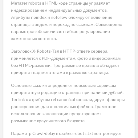
Метатег robots в HTML-коде страницы управляет
индексированием индивидуальных документов.
Атрибуты noindex и nofollow блокируют включение
страницы в индекс и переход по ссылкам. Совмещение
параметров обеспечивает гибкое регулирование
заметностью контента.
Заголовок X-Robots-Tag в HTTP-ответе сервера
применяется к PDF-документам, фото и видеофайлам
без HTML-разметки. Программные правила обладают
приоритет над метатегами в разметке страницы.
Основные ссылки определяют поисковым сервисам
приоритетную редакцию страницы при наличии дублей.
Тег link с атрибутом rel canonical консолидирует факторы
ранжирования для аналогичных файлов. Грамотное
использование канонизации предотвращает
размывание краулингового бюджета.
Параметр Crawl-delay в файле robots.txt контролирует