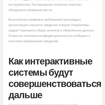
инструментов. Тестирование на взлом помогает
обнаружить уязвимые места.
Выполнение правовых требований принуждает
организации охранять сведения юзеров. Нормативы
задают принципы сбора, анализа и сбережения данных.
Открытая политика конфиденциальности сообщает о
способах применения сведений.
Как интерактивные
системы будут
совершенствоваться
дальше
Синтетический интеллект сделается основой