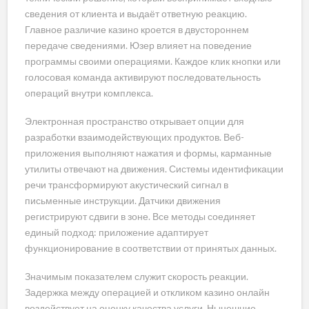
сведения от клиента и выдаёт ответную реакцию.
Главное различие казино кроется в двустороннем
передаче сведениями. Юзер влияет на поведение
программы своими операциями. Каждое клик кнопки или
голосовая команда активируют последовательность
операций внутри комплекса.
Электронная пространство открывает опции для
разработки взаимодействующих продуктов. Веб-
приложения выполняют нажатия и формы, карманные
утилиты отвечают на движения. Системы идентификации
речи трансформируют акустический сигнал в
письменные инструкции. Датчики движения
регистрируют сдвиги в зоне. Все методы соединяет
единый подход: приложение адаптирует
функционирование в соответствии от принятых данных.
Значимым показателем служит скорость реакции.
Задержка между операцией и откликом казино онлайн
воздействует на оценку качества услуги. Нынешние