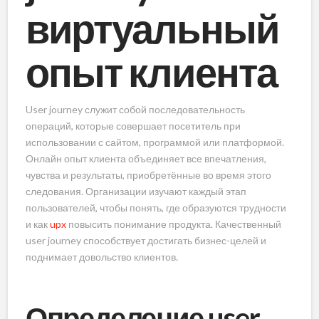
виртуальный
опыт клиента
User journey служит собой последовательность
операций, которые совершает посетитель при
использовании с сайтом, программой или платформой.
Онлайн опыт клиента объединяет все впечатления,
чувства и результаты, приобретённые во время этого
следования. Организации изучают каждый этап
пользователей, чтобы понять, где образуются трудности
и как
upx
повысить понимание продукта. Качественный
user journey способствует достигать бизнес-целей и
поднимает довольство клиентов.
Определение user