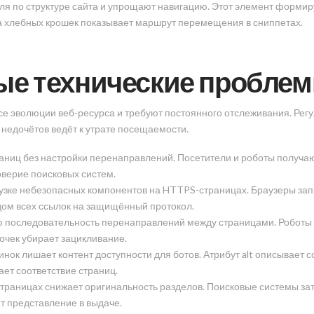
я по структуре сайта и упрощают навигацию. Этот элемент формир
 хлебных крошек показывает маршрут перемещения в сниппетах.
е технические проблем
е эволюции веб-ресурса и требуют постоянного отслеживания. Рег
 недочётов ведёт к утрате посещаемости.
аниц без настройки перенаправлений. Посетители и роботы получа
верие поисковых систем.
узке небезопасных компонентов на HTTPS-страницах. Браузеры за
ом всех ссылок на защищённый протокол.
последовательность перенаправлений между страницами. Роботы н
очек убирает зацикливание.
инок лишает контент доступности для ботов. Атрибут alt описывает
ет соответствие страниц.
х страницах снижает оригинальность разделов. Поисковые системы з
 представление в выдаче.