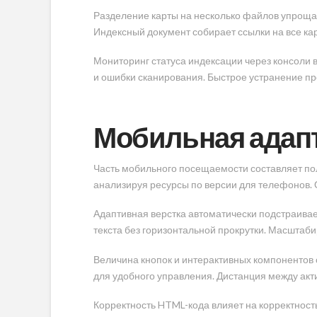
Разделение карты на несколько файлов упроща
Индексный документ собирает ссылки на все ка
Мониторинг статуса индексации через консоли
и ошибки сканирования. Быстрое устранение пр
Мобильная адапт
Часть мобильного посещаемости составляет пол
анализируя ресурсы по версии для телефонов. 
Адаптивная верстка автоматически подстраива
текста без горизонтальной прокрутки. Масшта
Величина кнопок и интерактивных компонентов 
для удобного управления. Дистанция между ак
Корректность HTML-кода влияет на корректность