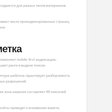
оздаются для разных типов материалов.
зывают число проиндексированных страниц
аче.
метка
именяют mobile-first индексацию,
ает ранги в выдаче поиска.
ктура шаблона гарантирует разборчивость
ных разрешений.
я зона нажатия составляет 48 пикселей
дочёты приводят к искажению макета.