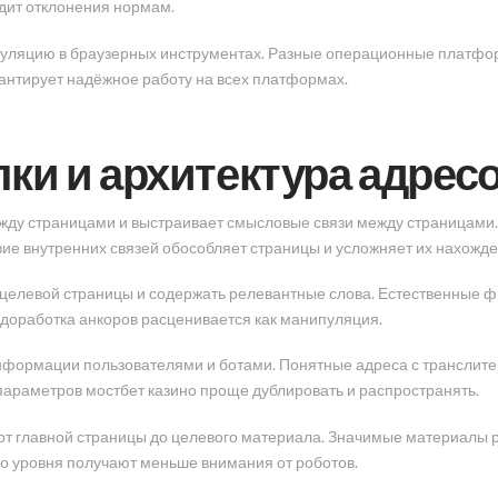
дит отклонения нормам.
уляцию в браузерных инструментах. Разные операционные платформ
антирует надёжное работу на всех платформах.
ки и архитектура адрес
жду страницами и выстраивает смысловые связи между страницами.
ие внутренних связей обособляет страницы и усложняет их нахожде
 целевой страницы и содержать релевантные слова. Естественные 
доработка анкоров расценивается как манипуляция.
информации пользователями и ботами. Понятные адреса с трансли
параметров мостбет казино проще дублировать и распространять.
от главной страницы до целевого материала. Значимые материалы 
го уровня получают меньше внимания от роботов.