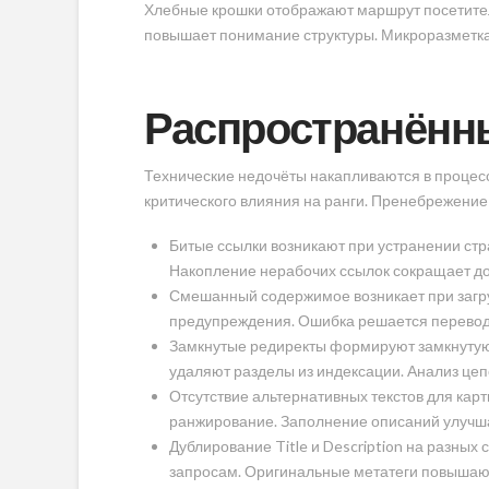
Хлебные крошки отображают маршрут посетител
повышает понимание структуры. Микроразметка
Распространённы
Технические недочёты накапливаются в процесс
критического влияния на ранги. Пренебрежение
Битые ссылки возникают при устранении стр
Накопление нерабочих ссылок сокращает до
Смешанный содержимое возникает при загр
предупреждения. Ошибка решается перевод
Замкнутые редиректы формируют замкнутую 
удаляют разделы из индексации. Анализ цеп
Отсутствие альтернативных текстов для карт
ранжирование. Заполнение описаний улучша
Дублирование Title и Description на разны
запросам. Оригинальные метатеги повышают