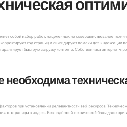
ехническая оптим
вляет собой набор работ, нацеленных на совершенствование техни
корректируют код страниц и ликвидируют помехи для индексации 
гарантирует быструю загрузку контента. Собственники интернет-пр
 необходима техническа
акторов при установлении релевантности веб-ресурсов. Техническо
ючать страницы в индекс. Без надёжной технической базы даже ори