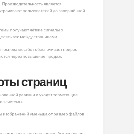
. Производительность является
утрачивают пользователей до завершённой
темы получают чёткие сигналы о
делять вес между страницами.
я основа мостбет обеспечивает прирост
аются через повышение продаж.
оты страниц
гновенной реакции и уходят тормозящие
ов системы.
ты изображений уменьшают размер файлов
росов и повышает рендеринг. Асинхронная