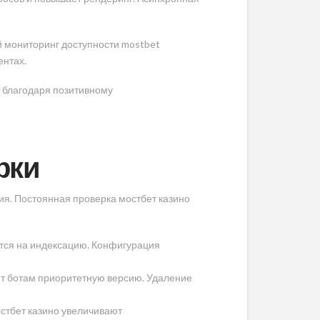
й мониторинг доступности mostbet
ентах.
 благодаря позитивному
рки
я. Постоянная проверка мостбет казино
ются на индексацию. Конфигурация
ют ботам приоритетную версию. Удаление
стбет казино увеличивают