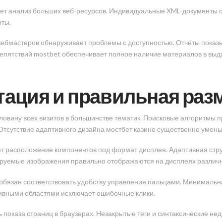
ет анализ больших веб-ресурсов. Индивидуальные XML-документы с
рты.
 вебмастеров обнаруживает проблемы с доступностью. Отчёты пока
епятствий mostbet обеспечивает полное наличие материалов в выд
ация и правильная раз
овину всех визитов в большинстве тематик. Поисковые алгоритмы пр
Отсутствие адаптивного дизайна мостбет казино существенно уменьш
ет расположение компонентов под формат дисплея. Адаптивная стру
бируемые изображения правильно отображаются на дисплеях различ
обязан соответствовать удобству управления пальцами. Минимальна
тивными областями исключает ошибочные клики.
 показа страниц в браузерах. Незакрытые теги и синтаксические не