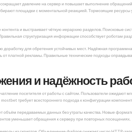
т сокращает давление на сервер и повышает выполнение обращений
ыбирают площадки с моментальной реакцией. Тормозящие ресурсы 
 контента и выстраивает чёткую иерархию разделов. Поисковые сис
. Правильная структуризация информации способствует роботам раз
ую доработку для обретения устойчивых мест. Надёжная программна
ть от платной рекламы. Правильные технические подходы оправдыв
жения и надёжность раб
чатление посетителя от работы с сайтом. Пользователи ожидают м
mostbet требует всестороннего подхода к конфигурации компонент
т объём передаваемых данных без утраты качества. Новые форма
ментов уменьшает обращения к серверу при повторных посещениях.
имволы из скриптов. Объединение файлов снижает число HTTP-зап