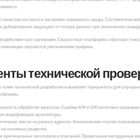
ржимого.
качества хостинга и настройки серверного среды. Систематически
е дублирование защищает от потери данных при технических инцид
родействия при сортировке. Скоростные платформы обретают плюс
птимизацию окупаются увеличением трафика.
нты технической прове
точки технической разработки и выявляет приоритеты для улучшени
латформы.
ильность обработки запросов. Ошибки 404 и 500 негативно сказыва
ри модификации архитектуры.
нтичные тексты на разных адресах. Канонические ссылки показыва
 на основных разделах.
ие оригинальных заголовков и описаний. Правильные метаданные мо