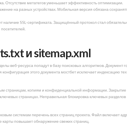
ка. Отсутствие метатегов уменьшает эффективность оптимизации.
ажение на разных устройствах. Мобильная версия обязана сохранят
т наличие SSL-сертификата. Защищённый протокол стал обязатель
 посетителей.
s.txt и sitemap.xml
елы веб-ресурса попадут в базу поисковых алгоритмов. Документ ro
 конфигурация этого документа мостбет исключает индексацию тех
ым страницам, копиям и конфиденциальной информации. Закрытие 
 ключевых страницах. Неправильная блокировка ключевых разделов 
ковым системам перечень всех страниц проекта. Файл включает адр
е карты повышает обнаружение свежих страниц.