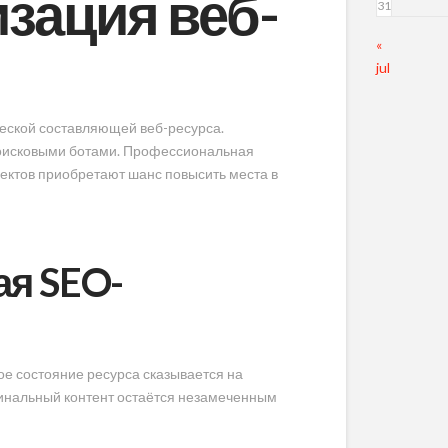
изация веб-
31
«
jul
ческой составляющей веб-ресурса.
поисковыми ботами. Профессиональная
оектов приобретают шанс повысить места в
я SEO-
е состояние ресурса сказывается на
гинальный контент остаётся незамеченным