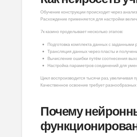
Обучение конструкции происходит через анализ
Расхождение применяется для настройки велич
7к казино проделывает несколько этапов:
Подготовка комплекта данных с заданными
Трансляция данных через пласты и получени
Вычисление ошибки путём соотнесения вых
Настройка параметров соединений для уме
Цикл воспроизводится тысячи раз, увеличивая 
Качественное освоение требует разнообразных
Почему нейронны
функционировани