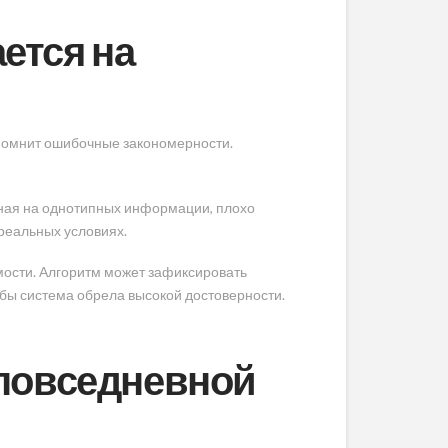
ется на
апомнит ошибочные закономерности.
нная на однотипных информации, плохо
реальных условиях.
мости. Алгоритм может зафиксировать
бы система обрела высокой достоверности.
 повседневной