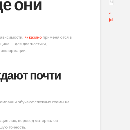
де они
31
«
jul
зависимости.
7к казино
применяются в
цина — для диагностики,
ы информации.
ждают почти
Компании обучают сложных схемы на
ация лиц, перевод материалов,
шую точность.