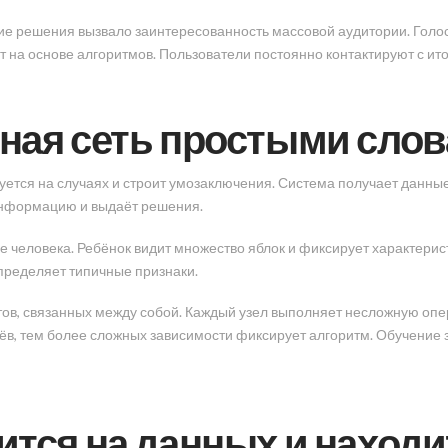
ие решения вызвало заинтересованность массовой аудитории. Гол
т на основе алгоритмов. Пользователи постоянно контактируют с ит
нная сеть простыми сло
уется на случаях и строит умозаключения. Система получает данные
информацию и выдаёт решения.
еловека. Ребёнок видит множество яблок и фиксирует характеристи
определяет типичные признаки.
тов, связанных между собой. Каждый узел выполняет несложную оп
ёв, тем более сложных зависимости фиксирует алгоритм. Обучение 
чится на данных и наход