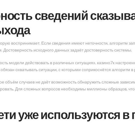
ность сведений сказыва
ыхода
оторую воспринимает. Если сведения имеют неточности, алгоритм з
. Достоверность исходного данных задаёт достоверность системы.
ость модели действовать в различных ситуациях. казино7к настрое
бязан охватывать ситуации, с которыми соприкоснётся алгоритм в 
ое объём случаев не даёт возможность обнаружить сложные зависи
ировать. Для сложных вопросов необходимы миллионы образцов, что
ети уже используются в