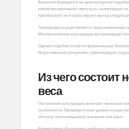
Аналогия базируется на архитектурном подоби
клетка воспринимает импульсы, анализирует их
преобразуют их и транслируют выход следующ
Тренировка осуществляется через изменение с
Математические конструкции воспроизводят алг
Однако подобие остаётся формальным. Биологи
Искусственные алгоритмы схематизируют подл
Из чего состоит 
веса
Построение конструкции включает несколько к
особенности. Промежуточные уровни осуществл
объекта, прогнозируемое значение или шанс.
Взаимосвязи объединяют нейроны между уровня