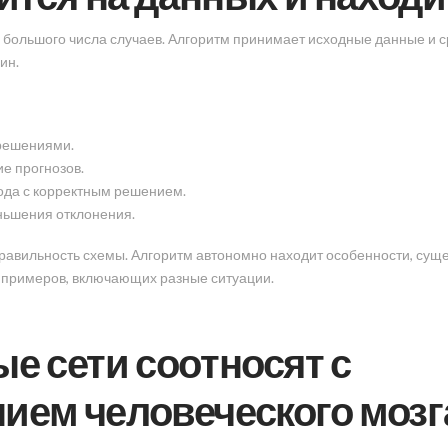
 большого числа случаев. Алгоритм принимает исходные данные и 
ин.
 решениями.
е прогнозов.
ода с корректным решением.
ньшения отклонения.
правильность схемы. Алгоритм автономно находит особенности, сущ
 примеров, включающих разные ситуации.
е сети соотносят с
ем человеческого мозг