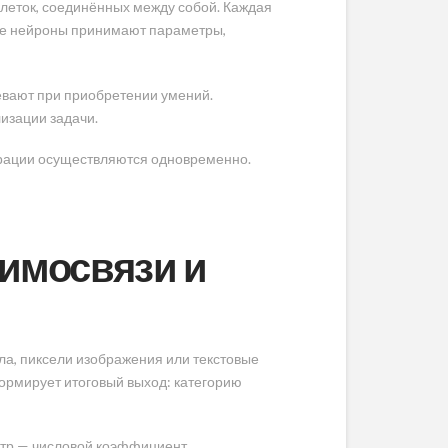
леток, соединённых между собой. Каждая
ные нейроны принимают параметры,
евают при приобретении умений.
изации задачи.
ерации осуществляются одновременно.
аимосвязи и
а, пиксели изображения или текстовые
ормирует итоговый выход: категорию
тр — числовой коэффициент,