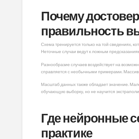
Почему достовер
правильность в
Схема тренируется только на той сведениях, к
Неточные случаи ведут к ложным предсказаниям
Разнообразие случаев воздействует на возможн
справляется с необычными примерами. Массив о
Масштаб данных также обладает значение. Мал
обучающую выборку, но не научится экстрапол
Где нейронные с
практике