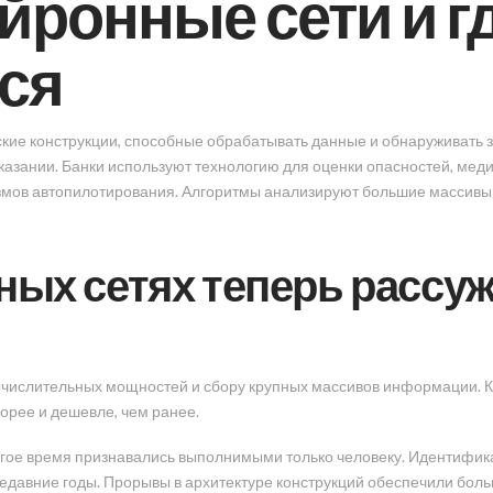
ейронные сети и г
ся
кие конструкции, способные обрабатывать данные и обнаруживать 
казании. Банки используют технологию для оценки опасностей, меди
змов автопилотирования. Алгоритмы анализируют большие массив
ных сетях теперь рассу
вычислительных мощностей и сбору крупных массивов информации. 
орее и дешевле, чем ранее.
лгое время признавались выполнимыми только человеку. Идентифик
давние годы. Прорывы в архитектуре конструкций обеспечили боль