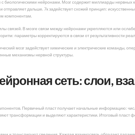
и с биологическими нейронами. Мозг содержит миллиарды нервных к
 и отправляет дальше. 7к задействует схожий принцип: искусствен
им компонентам.
илы связей. В мозге связи между нейронами укрепляются или ослаб
оритм: параметры корректируются в связи от результативности реал
ческий мозг задействует химические и электрические команды, оп
инные механизмы нервной структуры.
нейронная сеть: слои, вз
омпонентов. Первичный пласт получает начальные информацию: числ
яют трансформации и выделяют характеристики. Итоговый пласт ф
ми и транслируют сведения. Каждая взаимосвязь обладает параме