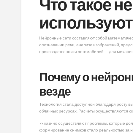
Что такое н
используют
Нейронные сети составляют собой математичес
опознавании речи, анализе изображений, предс
производственники автомобилей — для механи
Почему о нейрон
везде
Технология стала доступной благодаря росту 
облачных ресурсах. Расчёты осуществляются ск
7к казино осуществляют проблемы, которые до
формирование снимков стало реальностью за не