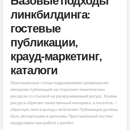
Базовые подходы
линкбилдинга:
гостевые
публикации,
крауд‑маркетинг,
каталоги
Приглашённые статьи подразумевают размещение
авторских публикаций на сторонних тематических
ресурсах со ссылкой на раскручиваемый ресурс. Хозяин
ресурса обретает качественный материал, а писатель —
обратную линк и выход к читателям. Публикации должны
быть экспертными и ценными. Приглашённый постинг
продуктивен при работе с риобет.