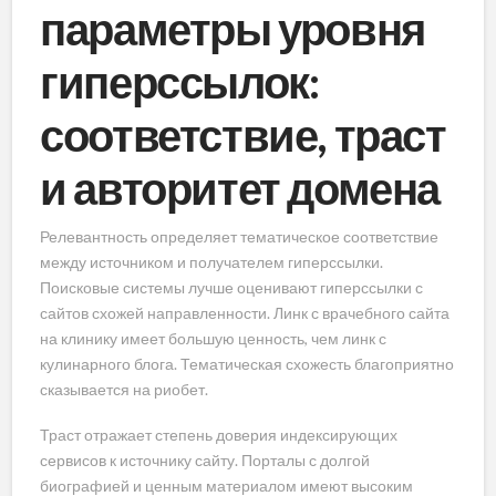
параметры уровня
гиперссылок:
соответствие, траст
и авторитет домена
Релевантность определяет тематическое соответствие
между источником и получателем гиперссылки.
Поисковые системы лучше оценивают гиперссылки с
сайтов схожей направленности. Линк с врачебного сайта
на клинику имеет большую ценность, чем линк с
кулинарного блога. Тематическая схожесть благоприятно
сказывается на риобет.
Траст отражает степень доверия индексирующих
сервисов к источнику сайту. Порталы с долгой
биографией и ценным материалом имеют высоким