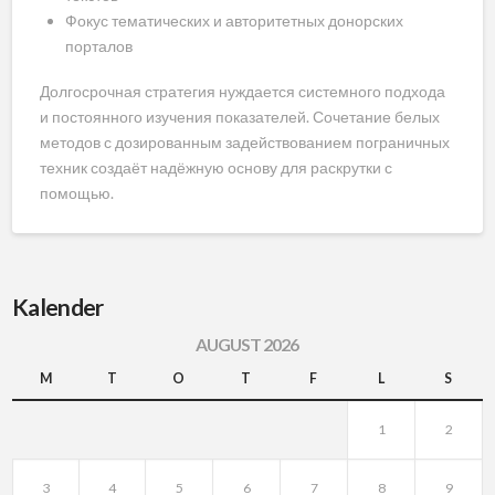
Фокус тематических и авторитетных донорских
порталов
Долгосрочная стратегия нуждается системного подхода
и постоянного изучения показателей. Сочетание белых
методов с дозированным задействованием пограничных
техник создаёт надёжную основу для раскрутки с
помощью.
Kalender
AUGUST 2026
M
T
O
T
F
L
S
1
2
3
4
5
6
7
8
9