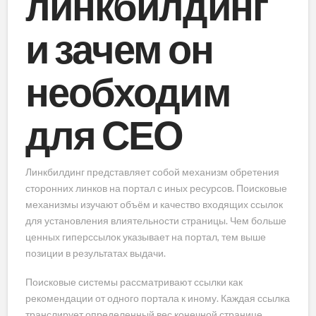
линкбилдинг
и зачем он
необходим
для СЕО
Линкбилдинг представляет собой механизм обретения
сторонних линков на портал с иных ресурсов. Поисковые
механизмы изучают объём и качество входящих ссылок
для установления влиятельности страницы. Чем больше
ценных гиперссылок указывает на портал, тем выше
позиции в результатах выдачи.
Поисковые системы рассматривают ссылки как
рекомендации от одного портала к иному. Каждая ссылка
транслирует определенный вес конечной странице.