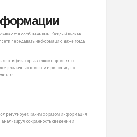
информации
называются сообщениями. Каждый вулкан
т сети передавать информацию даже тогда
т идентификаторы а также определяют
ом различные подсети и решения, но
учателя.
окол регулирует, каким образом информация
, анализируя сохранность сведений и