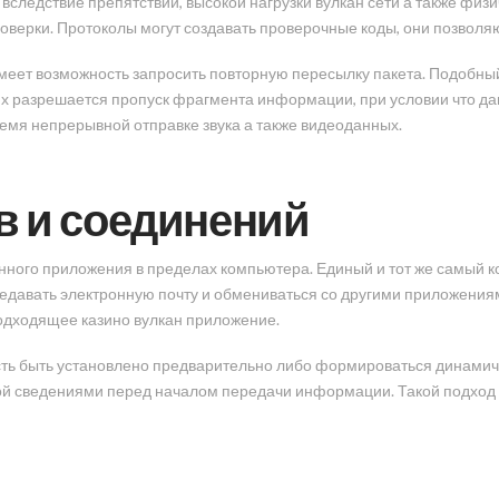
вследствие препятствий, высокой нагрузки вулкан сети а также фи
верки. Протоколы могут создавать проверочные коды, они позволяю
меет возможность запросить повторную пересылку пакета. Подобный
х разрешается пропуск фрагмента информации, при условии что да
емя непрерывной отправке звука а также видеоданных.
в и соединений
нного приложения в пределах компьютера. Единый и тот же самый 
едавать электронную почту и обмениваться со другими приложения
одходящее казино вулкан приложение.
ь быть установлено предварительно либо формироваться динамиче
й сведениями перед началом передачи информации. Такой подход п