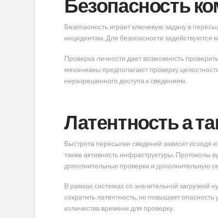
Безопасность к
Безопасность играет ключевую задачу в пересы
инцидентам. Для безопасности задействуются м
Проверка личности дает возможность проверить,
механизмы предполагают проверку целостности
неразрешенного доступа к сведениям.
Латентность а т
Быстрота пересылки сведений зависит исходя и
также активность инфраструктуры. Протоколы в
дополнительные проверки и дополнительную с
В рамках системах со значительной загрузкой 
сократить латентность, но повышает опасность
количества времени для проверку.