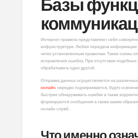
Базы функц
коммуникац
Интернет правила представляют себя совокупн
инфраструктуре. Любая передача информации м
четко установленным правилам. Такие схемы оп
исправления ошибок. При отсутствии подобных 
обрабатывать одно другой.
Отправка данных осуществляется на различных 
онлайн
, нередко подчеркивается, будто освоен
быстрее обнаруживать ошибки а также корректн
формируются сообщения а также каким образом
онлайн служб.
Что именно озна