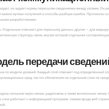
ндарт, он задает нормы пересылки сведениями между узлами. Он 
 казино вулкан получения и способы разбора ошибок. Протоколы с
льными разработчиками.
. Отдельные отвечают для пересылку данных, другие — для маршрут
плексную структуру связи, внутри которой отдельная составляющая
одель передачи сведени
на по модели уровней. Каждый слой отвечает под определенный эт
муникационных сред, так что обновления на отдельном слое не пре
дача сигналов через линии, радиосвязь а также волоконные линии.
е слои работают с информацией программ, такими вроде веб-стран
мой.