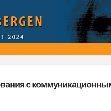
 BERGEN
ST 2024
вания с коммуникационны