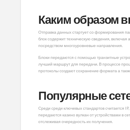
Каким образом 
Отправка данных стартует со формирования па
блок содержит техническую сведения, включая 
посредством многоуровневые направления.
Блоки передаются с помощью транзитные устрой
лучший маршрут для передачи. В процессе про
протоколы создают сохранение формата а такж
Популярные сет
Среди среди ключевых стандартов считается IP,
передаются казино вулкан от устройствами в се
отслеживая очередность их получения.