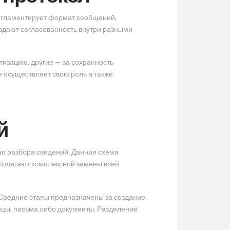
регламентирует формат сообщений,
оздают согласованность внутри разными
изацию, другие — за сохранность
 осуществляет свою роль а также
й
ап разбора сведений. Данная схема
дполагают комплексной замены всей
 Средние этапы предназначены за создание
ицы, письма либо документы. Разделение